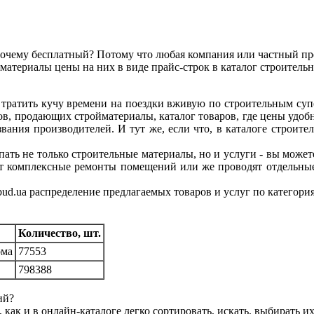
 Почему бесплатный? Потому что любая компания или частный пр
йматериалы цены на них в виде прайс-строк в каталог строитель
 тратить кучу времени на поездки вживую по строительным суп
ов, продающих стройматериалы, каталог товаров, где цены удоб
звания производителей. И тут же, если что, в каталоге строи
пать не только строительные материалы, но и услуги - вы можете
ают комплексные ремонты помещений или же проводят отдельны
ud.ua распределение предлагаемых товаров и услуг по категория
Количество, шт.
ома
77553
798388
ний?
, как и в онлайн-каталоге легко сортировать, искать, выбирать и