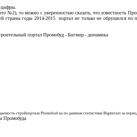
е цифры.
то №2), то можно с уверенностью сказать, что известность Пр
ей страны годы 2014-2015 портал не только не обрушился по по
емость стройпортала Promobud.ua по данным статистики Bigmir.net за период 