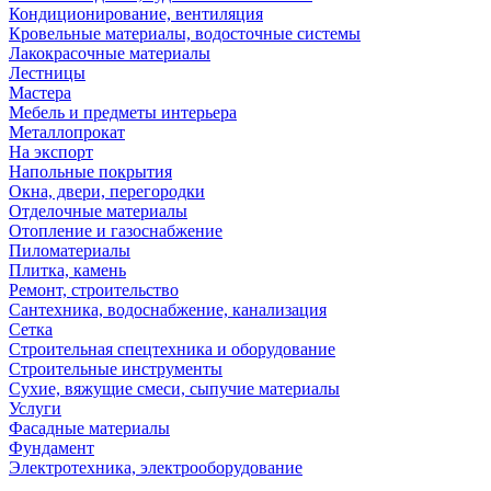
Кондиционирование, вентиляция
Кровельные материалы, водосточные системы
Лакокрасочные материалы
Лестницы
Мастера
Мебель и предметы интерьера
Металлопрокат
На экспорт
Напольные покрытия
Окна, двери, перегородки
Отделочные материалы
Отопление и газоснабжение
Пиломатериалы
Плитка, камень
Ремонт, строительство
Сантехника, водоснабжение, канализация
Сетка
Строительная спецтехника и оборудование
Строительные инструменты
Сухие, вяжущие смеси, сыпучие материалы
Услуги
Фасадные материалы
Фундамент
Электротехника, электрооборудование