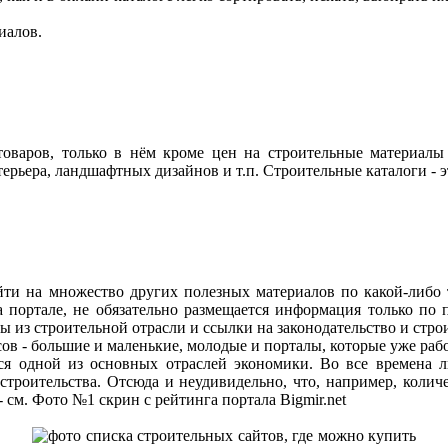
иалов.
товаров, только в нём кроме цен на строительные материалы 
терьера, ландшафтных дизайнов и т.п. Строительные каталоги - э
айти на множество других полезных материалов по какой-либо
а портале, не обязательно размещается информация только по 
сы из строительной отрасли и ссылки на законодательство и стр
в - большие и маленькие, молодые и порталы, которые уже раб
ется одной из основных отраслей экономики. Во все времена 
строительства. Отсюда и неудивидельно, что, например, количе
 см. Фото №1 скрин с рейтинга портала Bigmir.net