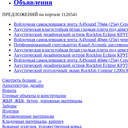
Объявления
ПРЕДЛОЖЕНИЙ на портале
1126541
Войлочная самоклеящаяся лента A4Sound 70мм (25м) Сер
Акустическая влагостойкая белая гладкая плита под армс
Акустический дизайнерский остров Rockfon Eclipse КРУГ
Войлочная самоклеящаяся лента A4Sound 40мм (25м) чер
Перфорированный гипсокартон Knauf-Acoustic рассеянная
Акустическая влагостойкая белая гладкая плита под армс
Акустический дизайнерский остров Rockfon Eclipse КРУГ
Войлочная самоклеящаяся лента A4Sound 40мм (25м) Сер
Акустический дизайнерский остров Rockfon Eclipse КРУГ
Акустический потолочный экран Rockfon Contour 1200x
Смотреть больше →
Архитектура, дизайн
Ворота
Готовые объекты и конструкции
ЖБИ, ЖБК, бетон, дорожные материалы
Заборы
Изделия
Изоляционные материалы
Кладочные материалы, кирпич
Кованые изделия, художественная ковка